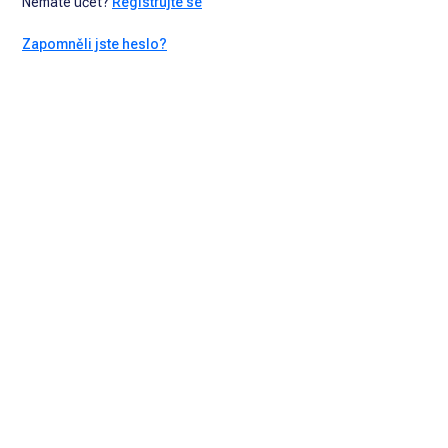
Nemáte účet?
Registrujte se
Zapomněli jste heslo?