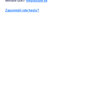
Nemáte účet?
Registrujte se
Zapomněli jste heslo?