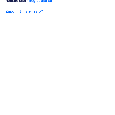
Nemáte účet?
Registrujte se
Zapomněli jste heslo?