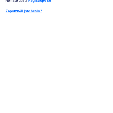
Nemáte účet?
Registrujte se
Zapomněli jste heslo?