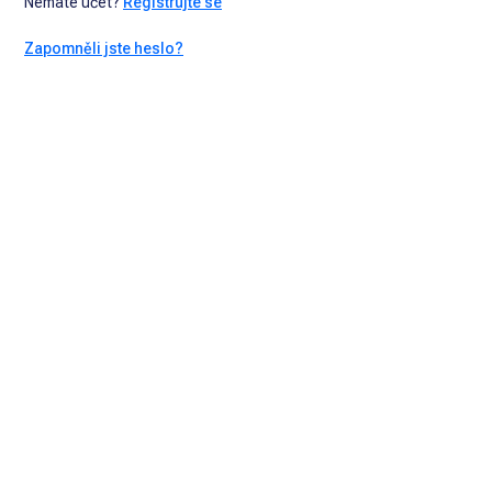
Nemáte účet?
Registrujte se
Zapomněli jste heslo?